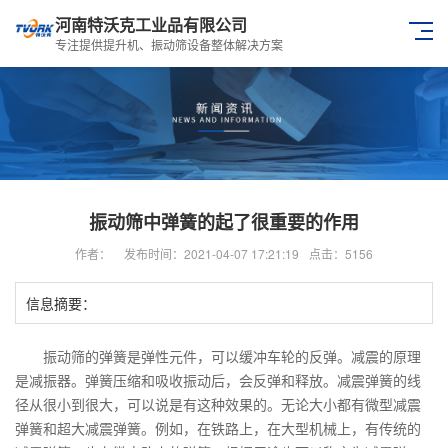
河南特沃克工业品有限公司
专注提供提升机、振动筛设备整体解决方案
振动筛中弹簧的起了很重要的作用
作者：
发布时间：2021-04-07 17:21:19
点击：5156
信息摘要：
振动筛的弹簧是弹性元件，可以缓冲车轮的反弹。减震的原理
是减振器。弹簧压缩和吸收振动后，会反弹和释放。减震弹簧的线
径从很小到很大，可以说是有这种效果的。无论大小都有微型减震
弹簧和超大减震弹簧。例如，在铁路上，在大型机械上，有传统的