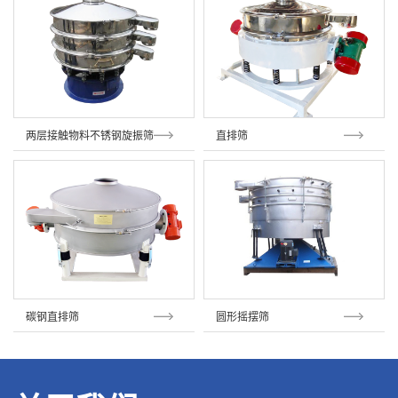
两层接触物料不锈钢旋振筛
直排筛
碳钢直排筛
圆形摇摆筛