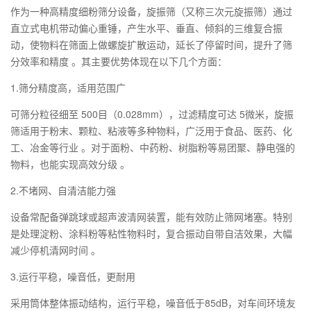
作为一种高精度细粉筛分设备，旋振筛（又称三次元旋振筛）通过
直立式电机带动偏心重锤，产生水平、垂直、倾斜的三维复合振
动，使物料在筛面上做螺旋扩散运动，延长了停留时间，提升了筛
分效率和精度 。其主要优势体现在以下几个方面：
1.‌筛分精度高，适用范围广‌
可筛分粒径细至 ‌500目（0.028mm）‌，过滤精度可达 ‌5微米‌，旋振
筛适用于粉末、颗粒、粘液等多种物料，广泛用于食品、医药、化
工、冶金等行业 。对于面粉、中药粉、树脂粉等易团聚、静电强的
物料，也能实现高效分级 。
‌2.不堵网、自清洁能力强‌
设备常配备弹跳球或超声波清网装置，能有效防止筛网堵塞。特别
是处理淀粉、涂料粉等粘性物料时，复合振动自带自洁效果，大幅
减少停机清网时间 。
‌3.运行平稳，噪音低，更耐用‌
采用筒体整体振动结构，运行平稳，噪音低于85dB，对车间环境友