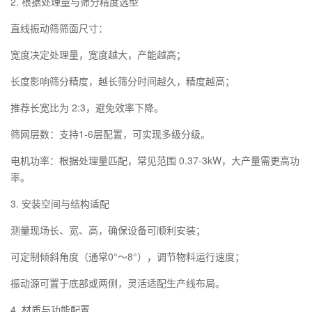
2. ‌根据处理量与筛分精度选型‌
‌‌直线振动筛筛面尺寸‌：
‌宽度‌决定处理量，宽度越大，产能越高；
‌长度‌影响筛分精度，越长筛分时间越久，精度越高；
推荐长宽比为 ‌2:3‌，避免效率下降。
‌筛网层数‌：支持1-6层配置，可实现多级分级。
‌电机功率‌：根据处理量匹配，常见范围 ‌0.37-3kW‌，大产量需更高功
率。
3. ‌安装空间与结构适配‌
测量现场长、宽、高，确保设备可顺利安装；
可定制‌倾斜角度‌（通常0°～8°），调节物料运行速度；
振动源可置于底部或两侧，灵活适配生产线布局。
4. ‌材质与功能配置‌