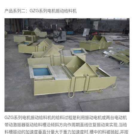
产品系列二：GZG系列电机振动给料机
GZG系列电机振动给料机的给料过程是利用振动电机或两台电动机
带动激振器驱动给料槽沿倾斜方向作周期直线往复振动来实现,当给
料槽振动的加速度垂直分量大于重力加速度时,槽中的料被抛起,并按