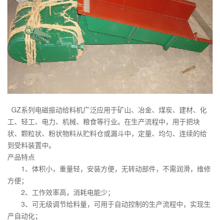
GZ系列电磁振动给料机广泛应用于矿山、冶金、煤炭、建材、化
工、轻工、电力、机械、粮食等行业。在生产流程中，用于把块
状、颗粒状、粉状物料从贮料仓或漏斗中，定量、均匀、连续的给
到受料装置中。
产品特点
1、体积小，重量轻，安装方便，无转动部件，不需润滑，维修
方便；
2、工作效率高，消耗电能少；
3、可无级调节给料量，可用于自动控制的生产流程中，实现生
产自动化；