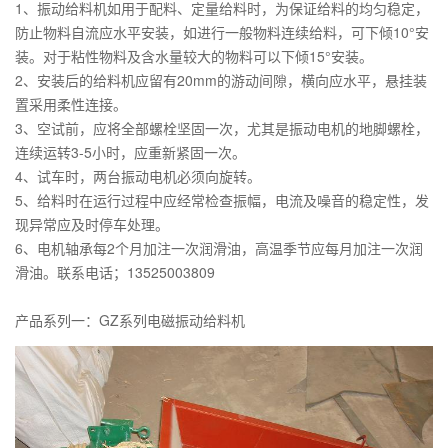
1、振动给料机如用于配料、定量给料时，为保证给料的均匀稳定，
防止物料自流应水平安装，如进行一般物料连续给料，可下倾10°安
装。对于粘性物料及含水量较大的物料可以下倾15°安装。
2、安装后的给料机应留有20mm的游动间隙，横向应水平，悬挂装
置采用柔性连接。
3、空试前，应将全部螺栓坚固一次，尤其是振动电机的地脚螺栓，
连续运转3-5小时，应重新紧固一次。
4、试车时，两台振动电机必须向旋转。
5、给料时在运行过程中应经常检查振幅，电流及噪音的稳定性，发
现异常应及时停车处理。
6、电机轴承每2个月加注一次润滑油，高温季节应每月加注一次润
滑油。联系电话；13525003809
产品系列一：GZ系列电磁振动给料机