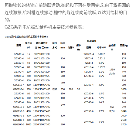
照抛物线的轨迹向前跳跃运动,抛起和下落在瞬间完成,由于激振源的
连续激振,给料槽连续振动,槽中的煤连续向前跳跃,以达到给料的目
的。
GZG系列电机振动给料机主要技术参数表：