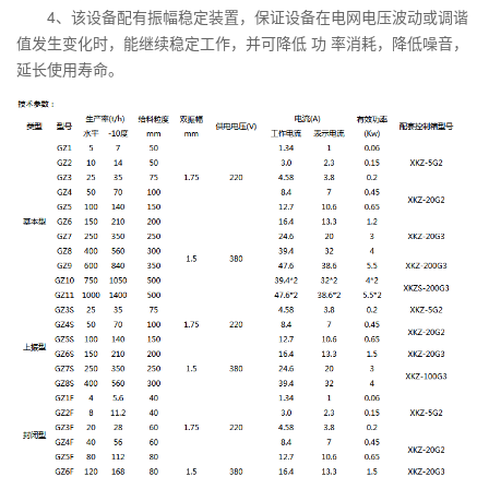
4、该设备配有振幅稳定装置，保证设备在电网电压波动或调谐
值发生变化时，能继续稳定工作，并可降低 功 率消耗，降低噪音，
延长使用寿命。